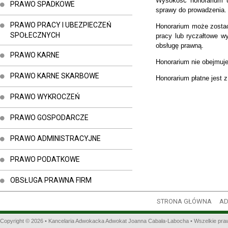
Wysokość honorarium us
PRAWO SPADKOWE
sprawy do prowadzenia.
PRAWO PRACY I UBEZPIECZEŃ
Honorarium może zostać
SPOŁECZNYCH
pracy lub ryczałtowe w
obsługę prawną.
PRAWO KARNE
Honorarium nie obejmuje
PRAWO KARNE SKARBOWE
Honorarium płatne jest z
PRAWO WYKROCZEŃ
PRAWO GOSPODARCZE
PRAWO ADMINISTRACYJNE
PRAWO PODATKOWE
OBSŁUGA PRAWNA FIRM
STRONA GŁÓWNA
A
Copyright © 2026 •
Kancelaria Adwokacka Adwokat Joanna Cabała-Labocha
• Wszelkie pra