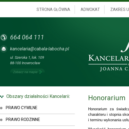
STRONA GŁÓWNA
ADWOKAT
ZAKRES 
664 064 111
kancelaria@cabala-labocha.pl
ul. Szeroka 1, lok. 109
88-100 Inowrocław
Obszary działalności Kancelarii:
Honorarium
PRAWO CYWILNE
Honorarium za świadcz
charakteru i stopnia s
PRAWO RODZINNE
i terminu wykonania usłu